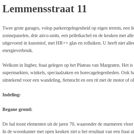
Lemmensstraat 11
Twee grote garages, volop parkeergelegenheid op eigen terrein, een li
zonnepanelen, drie airco-units, een pelletkachel en de keuken met al
uitgevoerd in kunststof, met HR++ glas en rolluiken. U heeft niet al
energieverbruik.
Welkom in Ingber, fraai gelegen op het Plateau van Margraten. Het is
supermarkten, winkels, speciaalzaken en horecagelegenheden. Ook bas
uitstekend voor een wandeling, fietstocht en een rit met de motor of ol
Indeling:
Begane grond:
De hal toont elementen uit de jaren 70, waaronder de marmeren vloer en
In de woonkamer met open keuken ziet u het resultaat van een fraai ui