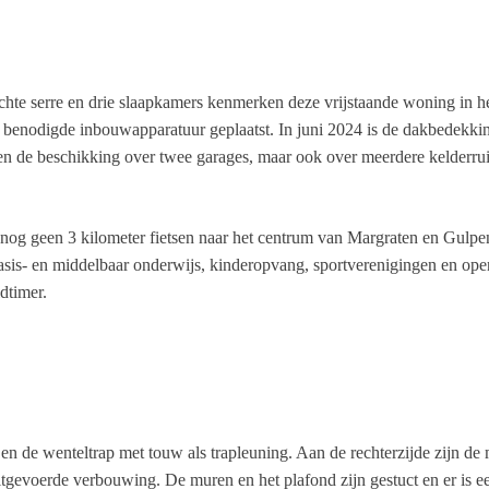
chte serre en drie slaapkamers kenmerken deze vrijstaande woning in he
le benodigde inbouwapparatuur geplaatst. In juni 2024 is de dakbedekk
leen de beschikking over twee garages, maar ook over meerdere kelderru
 nog geen 3 kilometer fietsen naar het centrum van Margraten en Gulpen
is- en middelbaar onderwijs, kinderopvang, sportverenigingen en openb
dtimer.
 de wenteltrap met touw als trapleuning. Aan de rechterzijde zijn de met
tgevoerde verbouwing. De muren en het plafond zijn gestuct en er is een