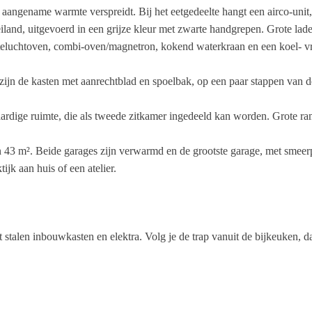
angename warmte verspreidt. Bij het eetgedeelte hangt een airco-unit
iland, uitgevoerd in een grijze kleur met zwarte handgrepen. Grote lade
eluchtoven, combi-oven/magnetron, kokend waterkraan en een koel- vries
ijn de kasten met aanrechtblad en spoelbak, op een paar stappen van d
dige ruimte, die als tweede zitkamer ingedeeld kan worden. Grote rame
 43 m². Beide garages zijn verwarmd en de grootste garage, met smeerp
ijk aan huis of een atelier.
et stalen inbouwkasten en elektra. Volg je de trap vanuit de bijkeuken, 