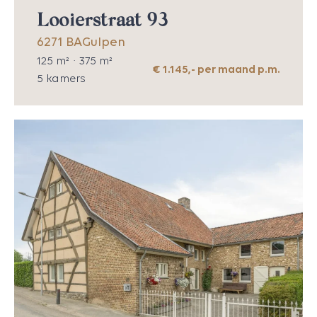
Looierstraat 93
6271 BA
Gulpen
125
m² ·
375
m²
€ 1.145,- per maand p.m.
5
kamers