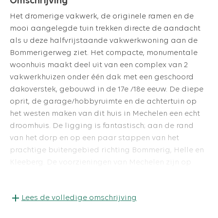
Omschrijving
Het dromerige vakwerk, de originele ramen en de
mooi aangelegde tuin trekken directe de aandacht
als u deze halfvrijstaande vakwerkwoning aan de
Bommerigerweg ziet. Het compacte, monumentale
woonhuis maakt deel uit van een complex van 2
vakwerkhuizen onder één dak met een geschoord
dakoverstek, gebouwd in de 17e /18e eeuw. De diepe
oprit, de garage/hobbyruimte en de achtertuin op
het westen maken van dit huis in Mechelen een echt
droomhuis.
De ligging is fantastisch; aan de rand
van het dorp en op een paar stappen van het
prachtige buitengebied richting Bommerig, Helle en
Kleeberg. De voorzieningen van Mechelen zijn op
loopafstand; zo kunnen kinderen lopend naar school
en zijn er in het dorp een supermarkt, bakker, slager,
Lees de volledige omschrijving
groentewinkel en diverse sportverenigingen. Ook een
medisch centrum, waarin een huisartsenpraktijk, een