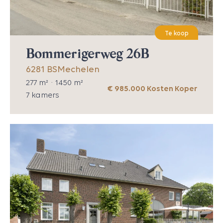
Te koop
Bommerigerweg 26B
6281 BS
Mechelen
277
m² ·
1450
m²
€ 985.000 Kosten Koper
7
kamers