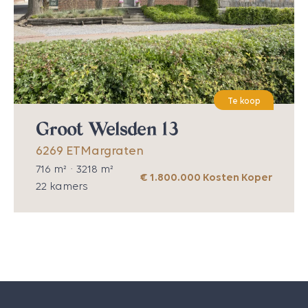
Te koop
Groot Welsden 13
6269 ET
Margraten
716
m² ·
3218
m²
€ 1.800.000 Kosten Koper
22
kamers