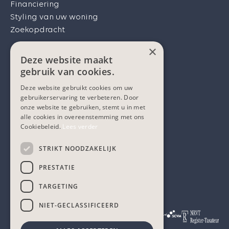
Financiering
Styling van uw woning
Zoekopdracht
×
Services
Deze website maakt
Ons aanbod
gebruik van cookies.
Onze diensten
Deze website gebruikt cookies om uw
Over ons
gebruikerservaring te verbeteren. Door
Onze klanten
onze website te gebruiken, stemt u in met
alle cookies in overeenstemming met ons
Het Heuvelland
Cookiebeleid.
Lees verder
Contact
Sitemap
STRIKT NOODZAKELIJK
PRESTATIE
TARGETING
NIET-GECLASSIFICEERD