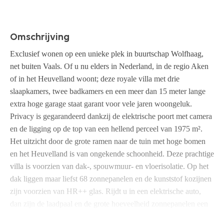
Omschrijving
Exclusief wonen op een unieke plek in buurtschap Wolfhaag,
net buiten Vaals. Of u nu elders in Nederland, in de regio Aken
of in het Heuvelland woont; deze royale villa met drie
slaapkamers, twee badkamers en een meer dan 15 meter lange
extra hoge garage staat garant voor vele jaren woongeluk.
Privacy is gegarandeerd dankzij de elektrische poort met camera
en de ligging op de top van een hellend perceel van 1975 m².
Het uitzicht door de grote ramen naar de tuin met hoge bomen
en het Heuvelland is van ongekende schoonheid.
Deze prachtige
villa is voorzien van dak-, spouwmuur- en vloerisolatie. Op het
dak liggen maar liefst 68 zonnepanelen en de kunststof kozijnen
zijn voorzien van HR++ glas. Rijdt u in een elektrische auto,
dan zijn de laadpaal en de grote hoeveelheid zonnepanelen een
groot pluspunt. Als u hier woont, geniet u volop van de natuur