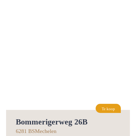
Te koop
Bommerigerweg 26B
6281 BS
Mechelen