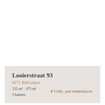
Kadastrale gegevens
Gemeente
Vaals
Perceelnummer
3525
Oppervlakte
1975
m²
Eigendomssituatie
Looierstraat 93
6271 BA
Gulpen
125
m² ·
375
m²
€ 1.145,- per maand p.m.
5
kamers