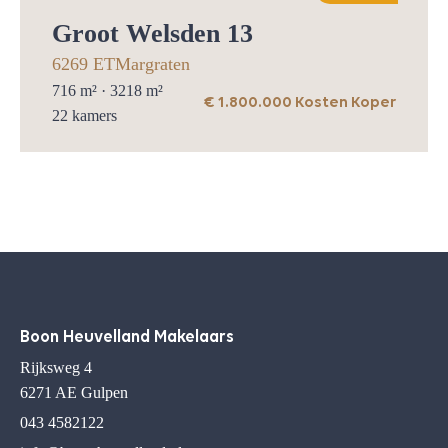
Groot Welsden 13
6269 ET
Margraten
716
m² ·
3218
m²
€ 1.800.000 Kosten Koper
22
kamers
Boon Heuvelland Makelaars
Rijksweg 4
6271 AE Gulpen
043 4582122