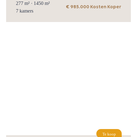
277
m² ·
1450
m²
€ 985.000 Kosten Koper
7
kamers
Te koop