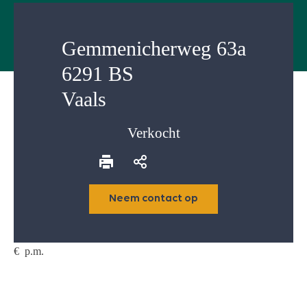
Gemmenicherweg 63a
6291 BS
Vaals
Verkocht
Neem contact op
€
p.m.