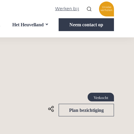
Unieke
Werken bij
verhalen
n
Het Heuvelland
Neem contact op
Verkocht
Plan bezichtiging