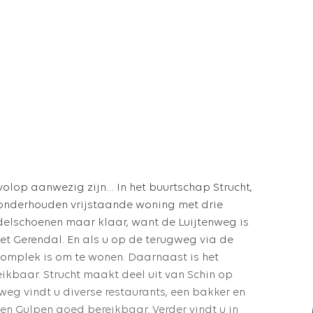
 volop aanwezig zijn… In het buurtschap Strucht,
 onderhouden vrijstaande woning met drie
delschoenen maar klaar, want de Luijtenweg is
het Gerendal. En als u op de terugweg via de
roomplek is om te wonen. Daarnaast is het
eikbaar.
Strucht maakt deel uit van Schin op
eg vindt u diverse restaurants, een bakker en
 en Gulpen goed bereikbaar. Verder vindt u in