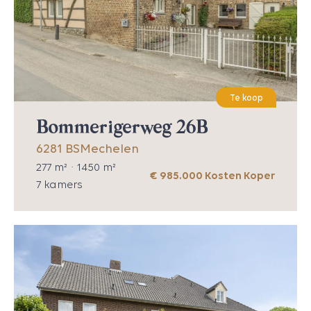
Te koop
Bommerigerweg 26B
6281 BS
Mechelen
277
m² ·
1450
m²
€ 985.000 Kosten Koper
7
kamers