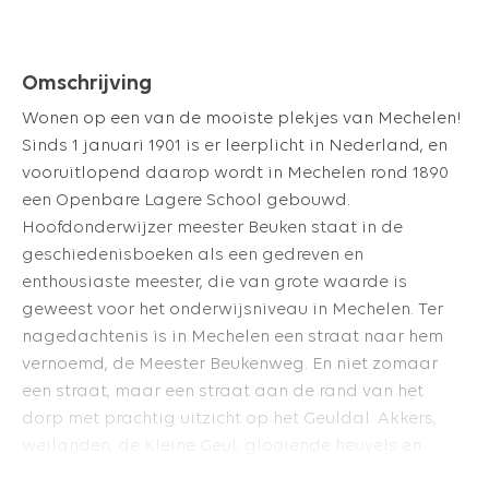
Omschrijving
Wonen op een van de mooiste plekjes van Mechelen!
Sinds 1 januari 1901 is er leerplicht in Nederland, en
vooruitlopend daarop wordt in Mechelen rond 1890
een Openbare Lagere School gebouwd.
Hoofdonderwijzer meester Beuken staat in de
geschiedenisboeken als een gedreven en
enthousiaste meester, die van grote waarde is
geweest voor het onderwijsniveau in Mechelen. Ter
nagedachtenis is in Mechelen een straat naar hem
vernoemd, de Meester Beukenweg.
En niet zomaar
een straat, maar een straat aan de rand van het
dorp met prachtig uitzicht op het Geuldal. Akkers,
weilanden, de Kleine Geul, glooiende heuvels en
prachtige bossen vormen een fraai ensemble. Wilt u