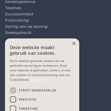
Aankoopservice
Taxaties
Duurzaamheid
Financiering
Styling van uw woning
Zoekopdracht
×
Services
Deze website maakt
Ons aanbod
gebruik van cookies.
Onze diensten
Deze website gebruikt cookies om uw
Over ons
gebruikerservaring te verbeteren. Door
Onze klanten
onze website te gebruiken, stemt u in met
alle cookies in overeenstemming met ons
Het Heuvelland
Cookiebeleid.
Lees verder
Contact
Sitemap
STRIKT NOODZAKELIJK
PRESTATIE
TARGETING