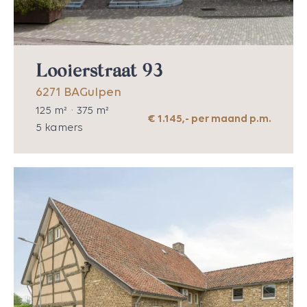
Looierstraat 93
6271 BA
Gulpen
125
m² ·
375
m²
€ 1.145,- per maand p.m.
5
kamers