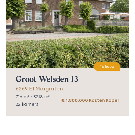
Te koop
Groot Welsden 13
6269 ET
Margraten
716
m² ·
3218
m²
€ 1.800.000 Kosten Koper
22
kamers