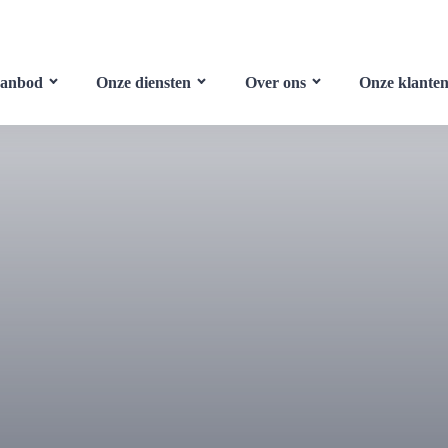
aanbod
Onze diensten
Over ons
Onze klante