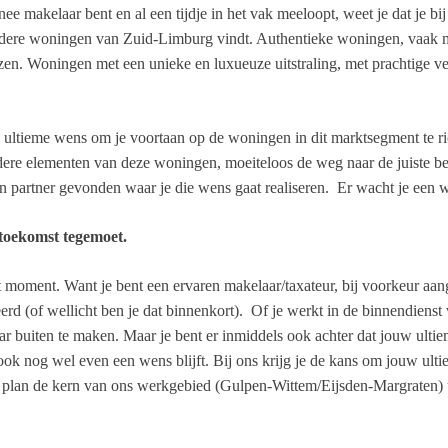
nee makelaar bent en al een tijdje in het vak meeloopt, weet je dat je 
ndere woningen van Zuid-Limburg vindt. Authentieke woningen, vaak met
en. Woningen met een unieke en luxueuze uitstraling, met prachtige ve
n ultieme wens om je voortaan op de woningen in dit marktsegment te r
ere elementen van deze woningen, moeiteloos de weg naar de juiste 
n partner gevonden waar je die wens gaat realiseren. Er wacht je ee
 toekomst tegemoet.
t moment. Want je bent een ervaren makelaar/taxateur, bij voorkeur aan
erd (of wellicht ben je dat binnenkort). Of je werkt in de binnendiens
aar buiten te maken. Maar je bent er inmiddels ook achter dat jouw ulti
ook nog wel even een wens blijft. Bij ons krijg je de kans om jouw ult
n plan de kern van ons werkgebied (Gulpen-Wittem/Eijsden-Margraten) ui