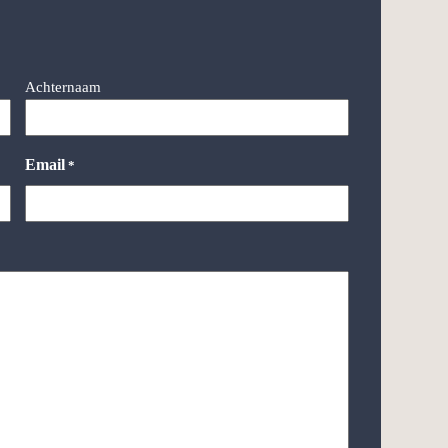
Achternaam
Email
*