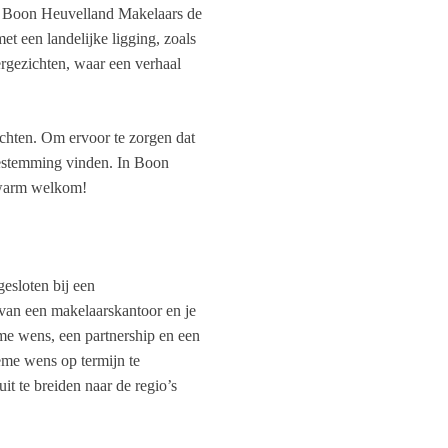
bij Boon Heuvelland Makelaars de
 een landelijke ligging, zoals
rgezichten, waar een verhaal
ichten. Om ervoor te zorgen dat
bestemming vinden. In Boon
n warm welkom!
gesloten bij een
t van een makelaarskantoor en je
eme wens, een partnership en een
ieme wens op termijn te
t te breiden naar de regio’s