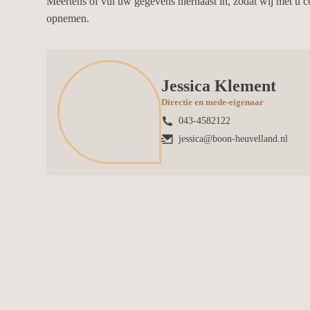
Meertens of vul uw gegevens hiernaast in, zodat wij met u 
opnemen.
Jessica Klement
Directie en mede-eigenaar
043-4582122
jessica@boon-heuvelland.nl