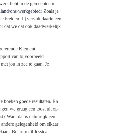
twerk hebt in de gemeenten in
elland/ons-werkgebied
) Zoals je
 breiden. Jij vervult daarin een
oor dat we dat ook daadwerkelijk
opererende Klement
support van bijvoorbeeld
et jou in zee te gaan. Je
e boeken goede resultaten. En
ngen we graag een toost uit op
? Want dat is natuurlijk een
n andere gelegenheid om elkaar
ars. Bel of mail Jessica