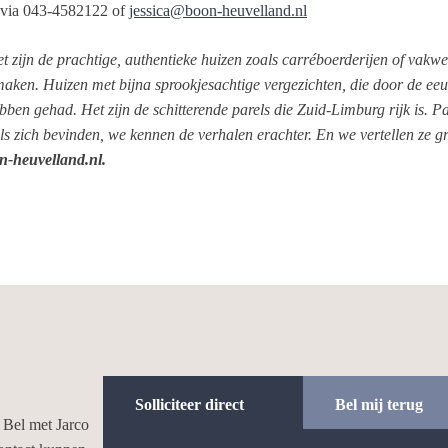
; via 043-4582122 of
jessica@boon-heuvelland.nl
t zijn de prachtige, authentieke huizen zoals carréboerderijen of vakwe
aken. Huizen met bijna sprookjesachtige vergezichten, die door de ee
en gehad. Het zijn de schitterende parels die Zuid-Limburg rijk is. P
ls zich bevinden, we kennen de verhalen erachter. En we vertellen ze
n-heuvel
land.nl.
Solliciteer direct
Bel mij terug
 Bel met Jarco