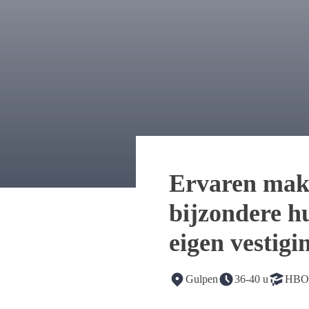
Ervaren make
bijzondere h
eigen vestigi
Gulpen
36-40 u
HBO