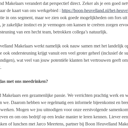
d Makelaars verandert dat perspectief direct. Zeker als je een goed ne
aar de kaart van ons werkgebied :
https://boon-heuvelland.nl/het-heuv
tie in ons segment, maar we zien ook goede mogelijkheden om fors uit te
, je zakelijke instinct en je vermogen om kansen te creëren zorgen erv
steuning van een hecht team, betrokken collega’s natuurlijk.
euvelland Makelaars werkt namelijk ook nauw samen met het landelijk 
e ook ondersteuning krijgt vanuit een veel groter geheel (inclusief de 
digen), wat veel van jouw potentiële klanten het vertrouwen geeft om m
.
glas met ons meedrinken?
Makelaars een gezamenlijke passie. We verrichten prachtig werk en w
den we. Daarom hebben we regelmatig een informele bijeenkomst en bre
werken. Mogen we jou uitnodigen voor onze eerstvolgende samenkomst
oeven en om ons bedrijf op een leuke manier te leren kennen. Liever ee
ken of lunchen met Jarco Meertens, partner bij Boon Heuvelland Makela