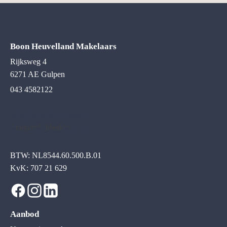
Boon Heuvelland Makelaars
Rijksweg 4
6271 AE Gulpen
043 4582122
info@boon-heuvelland.nl
" target="_blank">
info@boon-heuvelland.nl
BTW: NL8544.60.500.B.01
KvK: 707 21 629
Aanbod