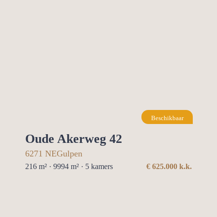
Beschikbaar
Oude Akerweg 42
6271 NE
Gulpen
216 m² · 9994 m² ·
5
kamers
€
625.000
k.k.