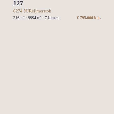
127
6274 NJ
Reijmerstok
216 m² · 9994 m² ·
7
kamers
€
795.000
k.k.