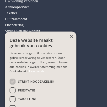
Uw woning verkopen
Aankoopservice
Taxaties
Duurzaamheid
Financiering
Styling van uw woning
×
Zoekopdracht
Deze website maakt
gebruik van cookies.
Services
Deze website gebruikt cookies om uw
Ons aanbod
gebruikerservaring te verbeteren. Door
Onze diensten
onze website te gebruiken, stemt u in met
Over ons
alle cookies in overeenstemming met ons
Cookiebeleid.
Lees verder
Onze klanten
Het Heuvelland
STRIKT NOODZAKELIJK
Contact
Sitemap
PRESTATIE
TARGETING