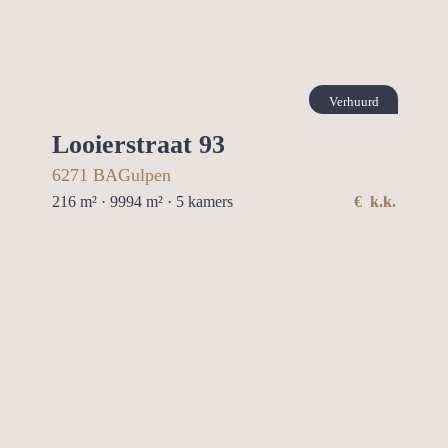
Verhuurd
Looierstraat 93
6271 BA
Gulpen
216 m² · 9994 m² ·
5
kamers
€
k.k.