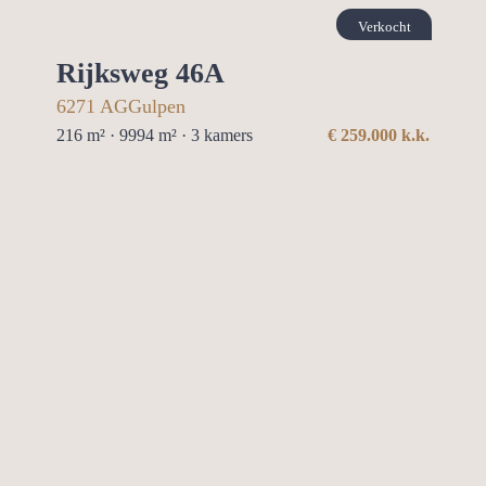
Verkocht
Rijksweg 46A
6271 AG
Gulpen
216 m² · 9994 m² ·
3
kamers
€
259.000
k.k.