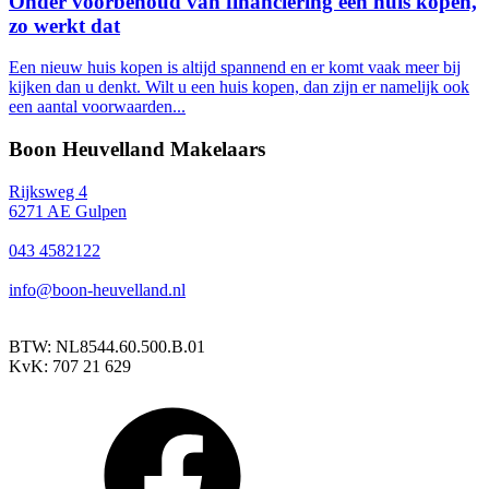
Onder voorbehoud van financiering een huis kopen,
zo werkt dat
Een nieuw huis kopen is altijd spannend en er komt vaak meer bij
kijken dan u denkt. Wilt u een huis kopen, dan zijn er namelijk ook
een aantal voorwaarden...
Boon Heuvelland Makelaars
Rijksweg 4
6271 AE Gulpen
043 4582122
info@boon-heuvelland.nl
BTW: NL8544.60.500.B.01
KvK: 707 21 629